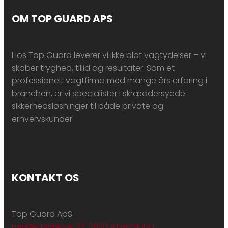
OM TOP GUARD APS
Hos Top Guard leverer vi ikke blot vagtydelser – vi
skaber tryghed, tillid og resultater. Som et
professionelt vagtfirma med mange års erfaring i
branchen, er vi specialister i skræddersyede
sikkerhedsløsninger til både private og
erhvervskunder.
KONTAKT OS
Top Guard ApS
Herstedøstervej 27, 2620 Albertslund