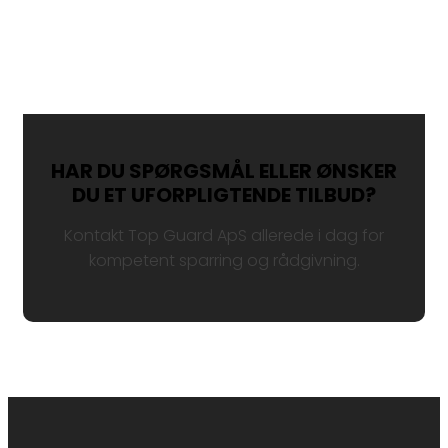
HAR DU SPØRGSMÅL ELLER ØNSKER
DU ET UFORPLIGTENDE TILBUD?
Kontakt Top Guard ApS allerede i dag for
kompetent sparring og rådgivning.