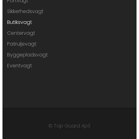
Portvagt
Sikkerhedsvagt
Butiksvagt
Centervagt
Patruljevagt
Byggepladsvagt
Eventvagt
© Top Guard ApS