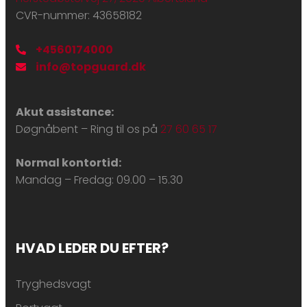
CVR-nummer: 43658182
+4560174000
info@topguard.dk
Akut assistance:
Døgnåbent – Ring til os på
27 60 65 17
Normal kontortid:
Mandag – Fredag: ​09.00 – 15.30
HVAD LEDER DU EFTER?
Tryghedsvagt